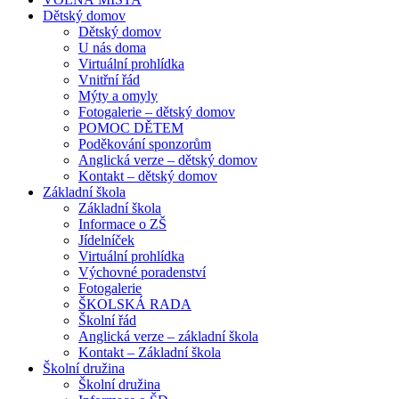
Dětský domov
Dětský domov
U nás doma
Virtuální prohlídka
Vnitřní řád
Mýty a omyly
Fotogalerie – dětský domov
POMOC DĚTEM
Poděkování sponzorům
Anglická verze – dětský domov
Kontakt – dětský domov
Základní škola
Základní škola
Informace o ZŠ
Jídelníček
Virtuální prohlídka
Výchovné poradenství
Fotogalerie
ŠKOLSKÁ RADA
Školní řád
Anglická verze – základní škola
Kontakt – Základní škola
Školní družina
Školní družina