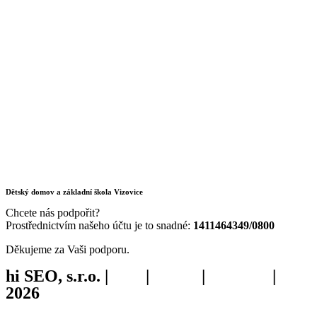
Dětský domov a základní škola Vizovice
Chcete nás podpořit?
Prostřednictvím našeho účtu je to snadné:
1411464349/0800
Děkujeme za Vaši podporu.
hi SEO, s.r.o. |
web
|
studio
|
fotograf
|
2026