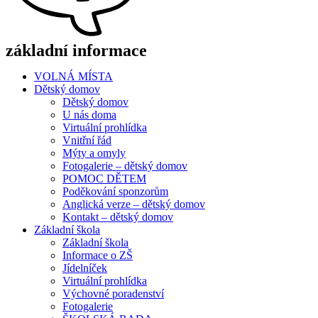
základní informace
VOLNÁ MÍSTA
Dětský domov
Dětský domov
U nás doma
Virtuální prohlídka
Vnitřní řád
Mýty a omyly
Fotogalerie – dětský domov
POMOC DĚTEM
Poděkování sponzorům
Anglická verze – dětský domov
Kontakt – dětský domov
Základní škola
Základní škola
Informace o ZŠ
Jídelníček
Virtuální prohlídka
Výchovné poradenství
Fotogalerie