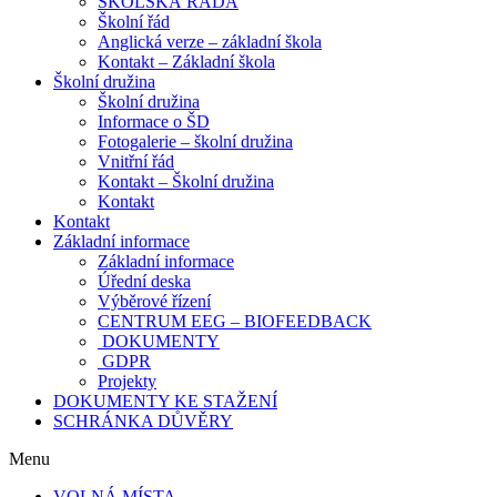
ŠKOLSKÁ RADA
Školní řád
Anglická verze – základní škola
Kontakt – Základní škola
Školní družina
Školní družina
Informace o ŠD
Fotogalerie – školní družina
Vnitřní řád
Kontakt – Školní družina
Kontakt
Kontakt
Základní informace
Základní informace
Úřední deska
Výběrové řízení
CENTRUM EEG – BIOFEEDBACK
DOKUMENTY
GDPR
Projekty
DOKUMENTY KE STAŽENÍ
SCHRÁNKA DŮVĚRY
Menu
VOLNÁ MÍSTA