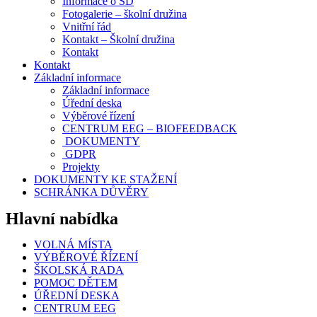
Informace o ŠD
Fotogalerie – školní družina
Vnitřní řád
Kontakt – Školní družina
Kontakt
Kontakt
Základní informace
Základní informace
Úřední deska
Výběrové řízení
CENTRUM EEG – BIOFEEDBACK
DOKUMENTY
GDPR
Projekty
DOKUMENTY KE STAŽENÍ
SCHRÁNKA DŮVĚRY
Hlavní nabídka
VOLNÁ MÍSTA
VÝBĚROVÉ ŘÍZENÍ
ŠKOLSKÁ RADA
POMOC DĚTEM
ÚŘEDNÍ DESKA
CENTRUM EEG