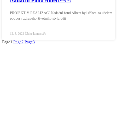
Nadační Fond Albert￼￼
PROJEKT V REALIZACI Nadační fond Albert byl zřízen za účelem
podpory zdravého životního stylu dětí
12. 3. 2022
Žádné komentáře
Page
1
Page
2
Page
3