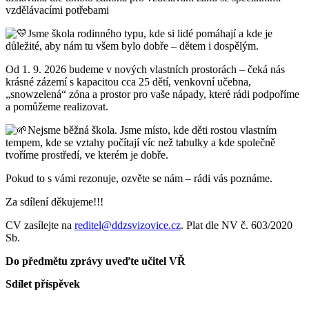
vzdělávacími potřebami
Jsme škola rodinného typu, kde si lidé pomáhají a kde je
důležité, aby nám tu všem bylo dobře – dětem i dospělým.
Od 1. 9. 2026 budeme v nových vlastních prostorách – čeká nás
krásné zázemí s kapacitou cca 25 dětí, venkovní učebna,
„snowzelená“ zóna a prostor pro vaše nápady, které rádi podpoříme
a pomůžeme realizovat.
Nejsme běžná škola. Jsme místo, kde děti rostou vlastním
tempem, kde se vztahy počítají víc než tabulky a kde společně
tvoříme prostředí, ve kterém je dobře.
Pokud to s vámi rezonuje, ozvěte se nám – rádi vás poznáme.
Za sdílení děkujeme!!!
CV zasílejte na
reditel@ddzsvizovice.cz
. Plat dle NV č. 603/2020
Sb.
Do předmětu zprávy uveďte učitel VŘ
Sdílet příspěvek