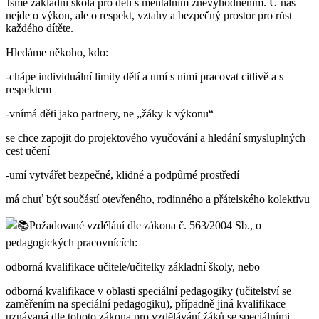
Jsme základní škola pro děti s mentálním znevýhodněním. U nás
nejde o výkon, ale o respekt, vztahy a bezpečný prostor pro růst
každého dítěte.
Hledáme někoho, kdo:
-chápe individuální limity dětí a umí s nimi pracovat citlivě a s
respektem
-vnímá děti jako partnery, ne „žáky k výkonu“
se chce zapojit do projektového vyučování a hledání smysluplných
cest učení
-umí vytvářet bezpečné, klidné a podpůrné prostředí
má chuť být součástí otevřeného, rodinného a přátelského kolektivu
Požadované vzdělání dle zákona č. 563/2004 Sb., o
pedagogických pracovnících:
odborná kvalifikace učitele/učitelky základní školy, nebo
odborná kvalifikace v oblasti speciální pedagogiky (učitelství se
zaměřením na speciální pedagogiku), případně jiná kvalifikace
uznávaná dle tohoto zákona pro vzdělávání žáků se speciálními