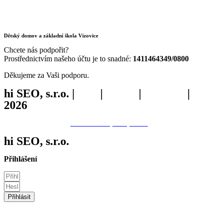
Dětský domov a základní škola Vizovice
Chcete nás podpořit?
Prostřednictvím našeho účtu je to snadné:
1411464349/0800
Děkujeme za Vaši podporu.
hi SEO, s.r.o. |
web
|
studio
|
fotograf
|
2026
Prohlášení o přístupnosti.
hi
SEO
, s.r.o.
Přihlášení
Přihlásit