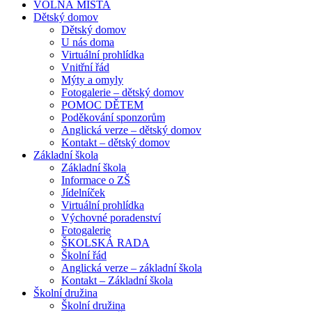
VOLNÁ MÍSTA
Dětský domov
Dětský domov
U nás doma
Virtuální prohlídka
Vnitřní řád
Mýty a omyly
Fotogalerie – dětský domov
POMOC DĚTEM
Poděkování sponzorům
Anglická verze – dětský domov
Kontakt – dětský domov
Základní škola
Základní škola
Informace o ZŠ
Jídelníček
Virtuální prohlídka
Výchovné poradenství
Fotogalerie
ŠKOLSKÁ RADA
Školní řád
Anglická verze – základní škola
Kontakt – Základní škola
Školní družina
Školní družina