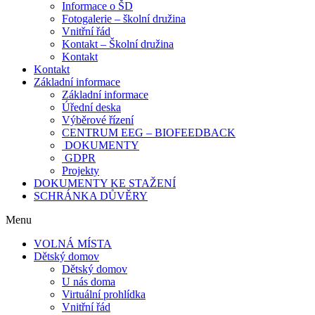
Informace o ŠD
Fotogalerie – školní družina
Vnitřní řád
Kontakt – Školní družina
Kontakt
Kontakt
Základní informace
Základní informace
Úřední deska
Výběrové řízení
CENTRUM EEG – BIOFEEDBACK
DOKUMENTY
GDPR
Projekty
DOKUMENTY KE STAŽENÍ
SCHRÁNKA DŮVĚRY
Menu
VOLNÁ MÍSTA
Dětský domov
Dětský domov
U nás doma
Virtuální prohlídka
Vnitřní řád