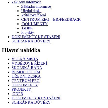
Základní informace
Základní informace
Úřední deska
Výběrové řízení
CENTRUM EEG – BIOFEEDBACK
DOKUMENTY
GDPR
Projekty
DOKUMENTY KE STAŽENÍ
SCHRÁNKA DŮVĚRY
Hlavní nabídka
VOLNÁ MÍSTA
VÝBĚROVÉ ŘÍZENÍ
ŠKOLSKÁ RADA
POMOC DĚTEM
ÚŘEDNÍ DESKA
CENTRUM EEG
DOKUMENTY
PROJEKTY
GDPR
DOKUMENTY KE STAŽENÍ
SCHRÁNKA DŮVĚRY