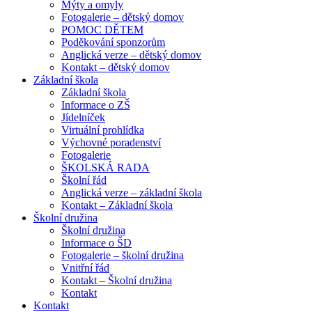
Mýty a omyly
Fotogalerie – dětský domov
POMOC DĚTEM
Poděkování sponzorům
Anglická verze – dětský domov
Kontakt – dětský domov
Základní škola
Základní škola
Informace o ZŠ
Jídelníček
Virtuální prohlídka
Výchovné poradenství
Fotogalerie
ŠKOLSKÁ RADA
Školní řád
Anglická verze – základní škola
Kontakt – Základní škola
Školní družina
Školní družina
Informace o ŠD
Fotogalerie – školní družina
Vnitřní řád
Kontakt – Školní družina
Kontakt
Kontakt