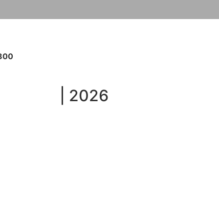
800
fotograf
| 2026
Prohlášení o přístupnosti.
hi
SEO
, s.r.o.
Přihlášení