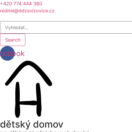
+420 774 444 380
reditel@ddzsvizovice.cz
Search
cebook
dětský domov