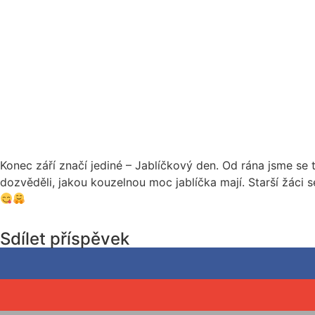
Konec září značí jediné – Jablíčkový den. Od rána jsme se t
dozvěděli, jakou kouzelnou moc jablíčka mají. Starší žáci s
Sdílet příspěvek