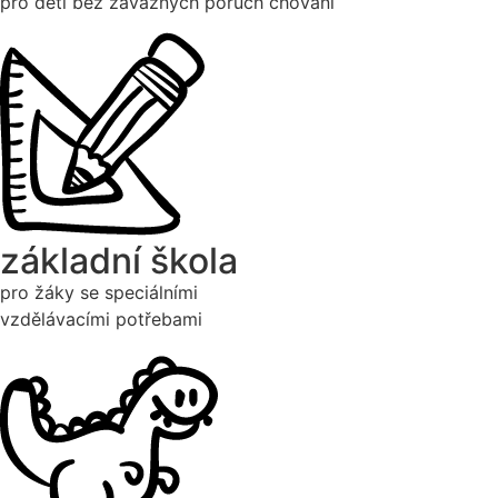
pro děti bez závažných poruch chování
základní škola
pro žáky se speciálními
vzdělávacími potřebami