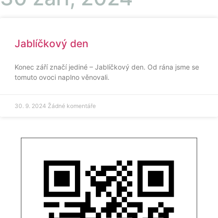
Jablíčkový den
Konec září značí jediné – Jablíčkový den. Od rána jsme se
tomuto ovoci naplno věnovali.
30. 9. 2024
Žádné komentáře