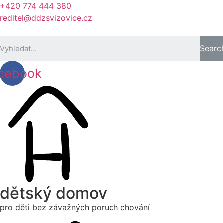
+420 774 444 380
reditel@ddzsvizovice.cz
Searc
cebook
dětský domov
pro děti bez závažných poruch chování