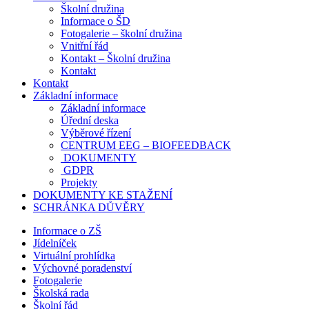
Školní družina
Informace o ŠD
Fotogalerie – školní družina
Vnitřní řád
Kontakt – Školní družina
Kontakt
Kontakt
Základní informace
Základní informace
Úřední deska
Výběrové řízení
CENTRUM EEG – BIOFEEDBACK
DOKUMENTY
GDPR
Projekty
DOKUMENTY KE STAŽENÍ
SCHRÁNKA DŮVĚRY
Informace o ZŠ
Jídelníček
Virtuální prohlídka
Výchovné poradenství
Fotogalerie
Školská rada
Školní řád