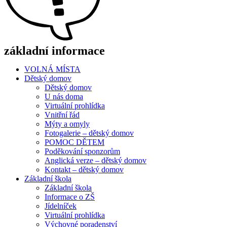
základní informace
VOLNÁ MÍSTA
Dětský domov
Dětský domov
U nás doma
Virtuální prohlídka
Vnitřní řád
Mýty a omyly
Fotogalerie – dětský domov
POMOC DĚTEM
Poděkování sponzorům
Anglická verze – dětský domov
Kontakt – dětský domov
Základní škola
Základní škola
Informace o ZŠ
Jídelníček
Virtuální prohlídka
Výchovné poradenství