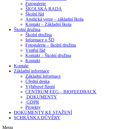
Fotogalerie
ŠKOLSKÁ RADA
Školní řád
Anglická verze – základní škola
Kontakt – Základní škola
Školní družina
Školní družina
Informace o ŠD
Fotogalerie – školní družina
Vnitřní řád
Kontakt – Školní družina
Kontakt
Kontakt
Základní informace
Základní informace
Úřední deska
Výběrové řízení
CENTRUM EEG – BIOFEEDBACK
DOKUMENTY
GDPR
Projekty
DOKUMENTY KE STAŽENÍ
SCHRÁNKA DŮVĚRY
Menu