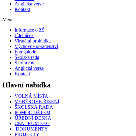
Anglická verze
Kontakt
Menu
Informace o ZŠ
Jídelníček
Virtuální prohlídka
Výchovné poradenství
Fotogalerie
Školská rada
Školní řád
Anglická verze
Kontakt
Hlavní nabídka
VOLNÁ MÍSTA
VÝBĚROVÉ ŘÍZENÍ
ŠKOLSKÁ RADA
POMOC DĚTEM
ÚŘEDNÍ DESKA
CENTRUM EEG
DOKUMENTY
PROJEKTY