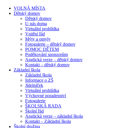
VOLNÁ MÍSTA
Dětský domov
Dětský domov
U nás doma
Virtuální prohlídka
Vnitřní řád
Mýty a omyly
Fotogalerie – dětský domov
POMOC DĚTEM
Poděkování sponzorům
Anglická verze – dětský domov
Kontakt – dětský domov
Základní škola
Základní škola
Informace o ZŠ
Jídelníček
Virtuální prohlídka
Výchovné poradenství
Fotogalerie
ŠKOLSKÁ RADA
Školní řád
Anglická verze – základní škola
Kontakt – Základní škola
Školní družina