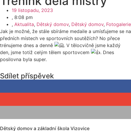
Trénink dělá mistry
19 listopadu, 2023
,
8:08 pm
,
Aktualita
,
Dětský domov
,
Dětský domov
,
Fotogalerie
Jak je možné, že stále sbíráme medaile a umísťujeme se na
předních místech ve sportovních soutěžích? No přece
trénujeme dnes a denně
. V tělocvičně jsme každý
den, jsme totiž celým tělem sportovcem
. Dnes
posilovna byla super.
Sdílet příspěvek
Dětský domov a základní škola Vizovice