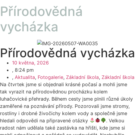
Přírodovědná
vycházka
Přírodovědná vycházka
10 května, 2026
,
8:24 pm
,
Aktualita
,
Fotogalerie
,
Základní škola
,
Základní škola
Na čtvrtek jsme si objednali krásné počasí a mohli jsme
tak vyrazit na přírodovědnou procházku kolem
luhačovické přehrady. Během cesty jsme plnili různé úkoly
zaměřené na poznávání přírody. Pozorovali jsme stromy,
rostliny i drobné živočichy kolem vody a společně jsme
hledali odpovědi na připravené otázky
. Velkou
radost nám udělala také zastávka na hřišti, kde jsme si
mohli odpočinout a pořádně se vydovádět. Nechybělo