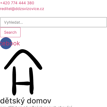
+420 774 444 380
reditel@ddzsvizovice.cz
Search
cebook
dětský domov