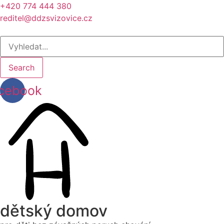
+420 774 444 380
reditel@ddzsvizovice.cz
Search
cebook
dětský domov