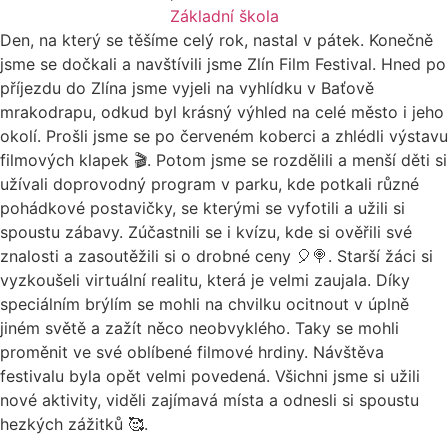
Základní škola
Den, na který se těšíme celý rok, nastal v pátek. Konečně
jsme se dočkali a navštívili jsme Zlín Film Festival. Hned po
příjezdu do Zlína jsme vyjeli na vyhlídku v Baťově
mrakodrapu, odkud byl krásný výhled na celé město i jeho
okolí. Prošli jsme se po červeném koberci a zhlédli výstavu
filmových klapek 🎬. Potom jsme se rozdělili a menší děti si
užívali doprovodný program v parku, kde potkali různé
pohádkové postavičky, se kterými se vyfotili a užili si
spoustu zábavy. Zúčastnili se i kvízu, kde si ověřili své
znalosti a zasoutěžili si o drobné ceny 🎈🍭. Starší žáci si
vyzkoušeli virtuální realitu, která je velmi zaujala. Díky
speciálním brýlím se mohli na chvilku ocitnout v úplně
jiném světě a zažít něco neobvyklého. Taky se mohli
proměnit ve své oblíbené filmové hrdiny. Návštěva
festivalu byla opět velmi povedená. Všichni jsme si užili
nové aktivity, viděli zajímavá místa a odnesli si spoustu
hezkých zážitků 🥰.