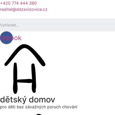
+420 774 444 380
reditel@ddzsvizovice.cz
cebook
dětský domov
pro děti bez závažných poruch chování