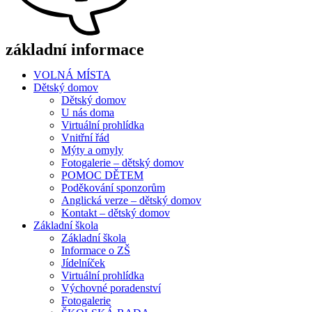
základní informace
VOLNÁ MÍSTA
Dětský domov
Dětský domov
U nás doma
Virtuální prohlídka
Vnitřní řád
Mýty a omyly
Fotogalerie – dětský domov
POMOC DĚTEM
Poděkování sponzorům
Anglická verze – dětský domov
Kontakt – dětský domov
Základní škola
Základní škola
Informace o ZŠ
Jídelníček
Virtuální prohlídka
Výchovné poradenství
Fotogalerie