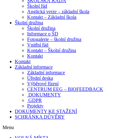
ŠKOLSKÁ RADA
Školní řád
Anglická verze – základní škola
Kontakt – Základní škola
Školní družina
Školní družina
Informace o ŠD
Fotogalerie – školní družina
Vnitřní řád
Kontakt – Školní družina
Kontakt
Kontakt
Základní informace
Základní informace
Úřední deska
Výběrové řízení
CENTRUM EEG – BIOFEEDBACK
DOKUMENTY
GDPR
Projekty
DOKUMENTY KE STAŽENÍ
SCHRÁNKA DŮVĚRY
Menu
VOLNÁ MÍSTA