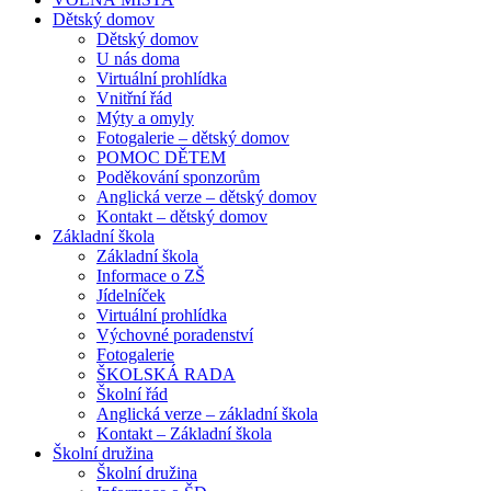
Dětský domov
Dětský domov
U nás doma
Virtuální prohlídka
Vnitřní řád
Mýty a omyly
Fotogalerie – dětský domov
POMOC DĚTEM
Poděkování sponzorům
Anglická verze – dětský domov
Kontakt – dětský domov
Základní škola
Základní škola
Informace o ZŠ
Jídelníček
Virtuální prohlídka
Výchovné poradenství
Fotogalerie
ŠKOLSKÁ RADA
Školní řád
Anglická verze – základní škola
Kontakt – Základní škola
Školní družina
Školní družina