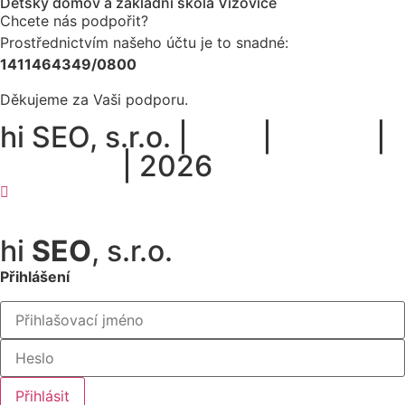
Dětský domov a základní škola Vizovice
Chcete nás podpořit?
Prostřednictvím našeho účtu je to snadné:
1411464349/0800
Děkujeme za Vaši podporu.
hi SEO, s.r.o. |
web
|
studio
|
fotograf
| 2026
Prohlášení o přístupnosti.
hi
SEO
, s.r.o.
Přihlášení
Přihlásit