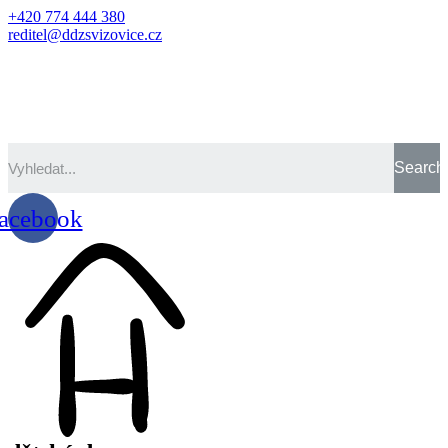
+420 774 444 380
reditel@ddzsvizovice.cz
Search
acebook