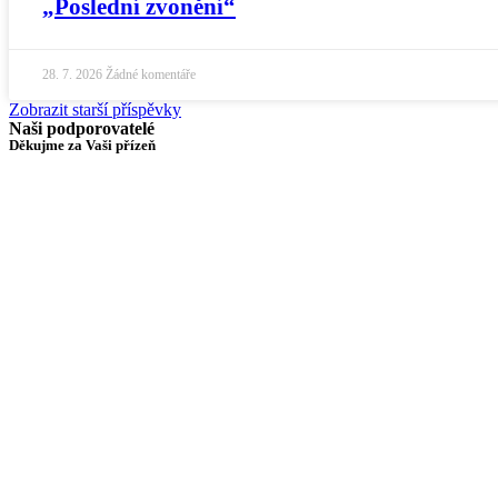
„Poslední zvonění“
28. 7. 2026
Žádné komentáře
Zobrazit starší příspěvky
Naši podporovatelé
Děkujme za Vaši přízeň