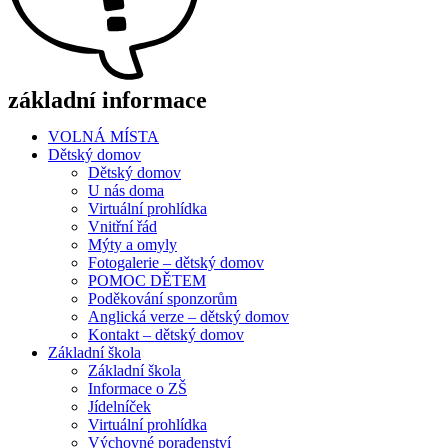
základní informace
VOLNÁ MÍSTA
Dětský domov
Dětský domov
U nás doma
Virtuální prohlídka
Vnitřní řád
Mýty a omyly
Fotogalerie – dětský domov
POMOC DĚTEM
Poděkování sponzorům
Anglická verze – dětský domov
Kontakt – dětský domov
Základní škola
Základní škola
Informace o ZŠ
Jídelníček
Virtuální prohlídka
Výchovné poradenství