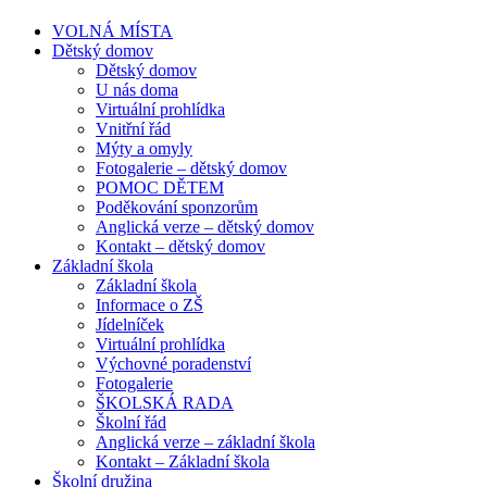
VOLNÁ MÍSTA
Dětský domov
Dětský domov
U nás doma
Virtuální prohlídka
Vnitřní řád
Mýty a omyly
Fotogalerie – dětský domov
POMOC DĚTEM
Poděkování sponzorům
Anglická verze – dětský domov
Kontakt – dětský domov
Základní škola
Základní škola
Informace o ZŠ
Jídelníček
Virtuální prohlídka
Výchovné poradenství
Fotogalerie
ŠKOLSKÁ RADA
Školní řád
Anglická verze – základní škola
Kontakt – Základní škola
Školní družina