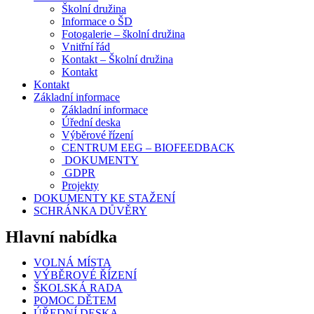
Školní družina
Informace o ŠD
Fotogalerie – školní družina
Vnitřní řád
Kontakt – Školní družina
Kontakt
Kontakt
Základní informace
Základní informace
Úřední deska
Výběrové řízení
CENTRUM EEG – BIOFEEDBACK
DOKUMENTY
GDPR
Projekty
DOKUMENTY KE STAŽENÍ
SCHRÁNKA DŮVĚRY
Hlavní nabídka
VOLNÁ MÍSTA
VÝBĚROVÉ ŘÍZENÍ
ŠKOLSKÁ RADA
POMOC DĚTEM
ÚŘEDNÍ DESKA