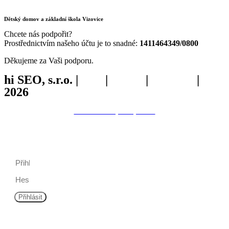
Dětský domov a základní škola Vizovice
Chcete nás podpořit?
Prostřednictvím našeho účtu je to snadné:
1411464349/0800
Děkujeme za Vaši podporu.
hi SEO, s.r.o. |
web
|
studio
|
fotograf
|
2026
Prohlášení o přístupnosti.
hi
SEO
, s.r.o.
Přihlášení
Přihlásit