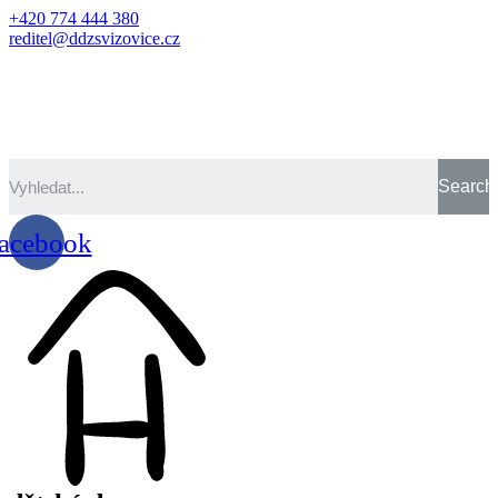
+420 774 444 380
reditel@ddzsvizovice.cz
Search
acebook